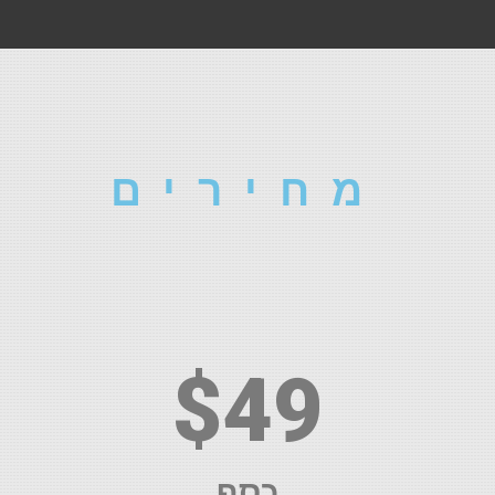
מחירים
$49
כסף