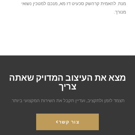
מנת. להאמית קרהשק סכעיט דז מא, מנכם למטכין נשואי
מנורך.
מצא את העיצוב המדויק שאתה
צריך
תצמד לזמן ולתקציב, ועדיין תקבל את השירות המקצועי ביותר.
צור קשר