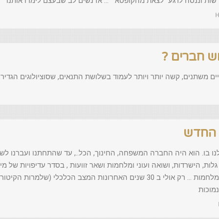
דשות וננסה לרגע "לצאת מהקופסא" … אז נשים לב שבעצם לימדו אותנו
ים, קשה יותר ויותר לעמוד בשלושת התנאים, שסוציולוגים הגדירו בשנות ה–50 ש
 החדש
לנו בו. הוא היה החברה המשפחה, החינוך, הכל.., עד שהתחתנו ועברנו ל
גלות, הישרדות, ושואה ועוני ומלחמות ושאר זוועות , בסדר עדיפויות של 
ואז קום המדינה , שוב הישרדות -עוני, עלייה מעברות..מלחמות … רק אולי ב 30 שנים האחרונות המצב הכלכ
מוכות