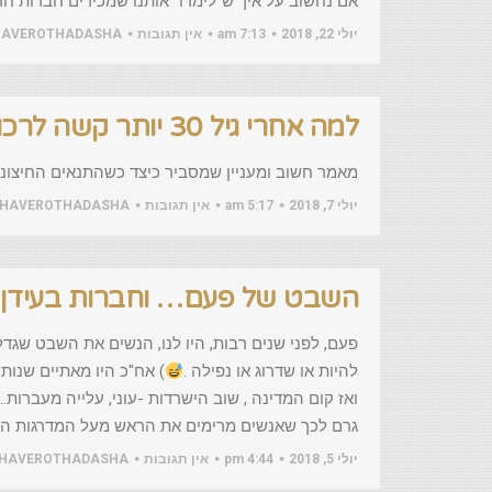
אם נחשוב על איך ש"לימדו" אותנו שמכירים חברות ח
יולי 22, 2018
7:13 am
אין תגובות
HAVEROTHADASHA
למה אחרי גיל 30 יותר קשה לרכוש חברים ?
מאמר חשוב ומעניין שמסביר כיצד כשהתנאים החיצוניים משתנ
יולי 7, 2018
5:17 am
אין תגובות
HAVEROTHADASHA
השבט של פעם… וחברות בעידן
פעם, לפני שנים רבות, היו לנו, הנשים את השבט שגד
להיות או שדרוג או נפילה .
) אח"כ היו מאתיים שנות 
גרם לכך שאנשים מרימים את הראש מעל המדרגות הנ
יולי 5, 2018
4:44 pm
אין תגובות
HAVEROTHADASHA