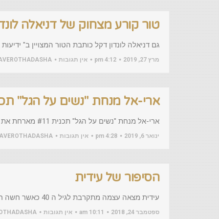
טור קורע מצחוק של דניאלה לונדו
גם דניאלה לונדון דקל כותבת הטור המצויין ב" ידיעות 
מרץ 27, 2019
4:12 pm
אין תגובות
AVEROTHADASHA
ארי-אל מנחת "נשים על הגל" תכנית #11 מארחת את חני לרמן מייסדת המיזם "חו
ארי-אל מנחת "נשים על הגל" תכנית #11 מארחת את חני לרמן מייסדת המיזם "חוג חברות" https://youtu.be/cMgbGxlfuA8
ינואר 6, 2019
4:28 pm
אין תגובות
AVEROTHADASHA
הסיפור של עידית
עידית מצאה עצמה מתקרבת לגיל ה 40 כאשר חשה ריחוק מחברותיה הישנות כולן נישאו ומיהרו להביא ילדים, והיא לא מצאה
ספטמבר 24, 2018
10:11 am
אין תגובות
OTHADASHA